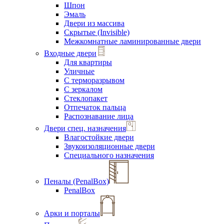
Шпон
Эмаль
Двери из массива
Скрытые (Invisible)
Межкомнатные ламинированные двери
Входные двери
Для квартиры
Уличные
С терморазрывом
С зеркалом
Стеклопакет
Отпечаток пальца
Распознавание лица
Двери спец. назначения
Влагостойкие двери
Звукоизоляционные двери
Специального назначения
Пеналы (PenalBox)
PenalBox
Арки и порталы