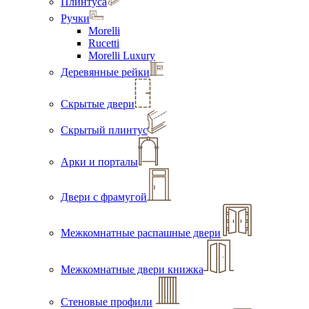
Плинтуса
Ручки
Morelli
Rucetti
Morelli Luxury
Деревянные рейки
Скрытые двери
Скрытый плинтус
Арки и порталы
Двери с фрамугой
Межкомнатные распашные двери
Межкомнатные двери книжка
Стеновые профили