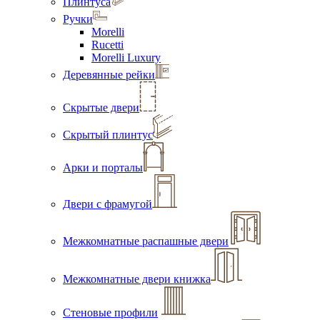
Плинтуса
Ручки
Morelli
Rucetti
Morelli Luxury
Деревянные рейки
Скрытые двери
Скрытый плинтус
Арки и порталы
Двери с фрамугой
Межкомнатные распашные двери
Межкомнатные двери книжка
Стеновые профили