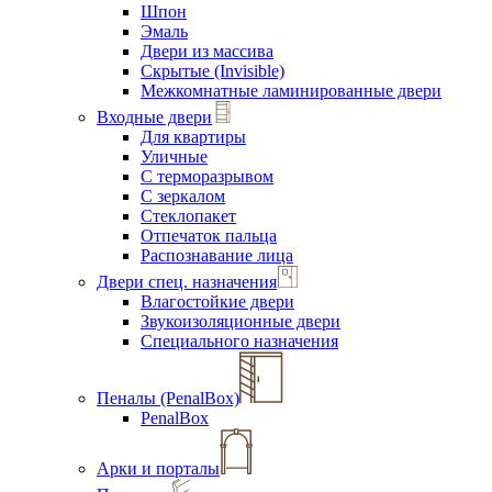
Шпон
Эмаль
Двери из массива
Скрытые (Invisible)
Межкомнатные ламинированные двери
Входные двери
Для квартиры
Уличные
С терморазрывом
С зеркалом
Стеклопакет
Отпечаток пальца
Распознавание лица
Двери спец. назначения
Влагостойкие двери
Звукоизоляционные двери
Специального назначения
Пеналы (PenalBox)
PenalBox
Арки и порталы