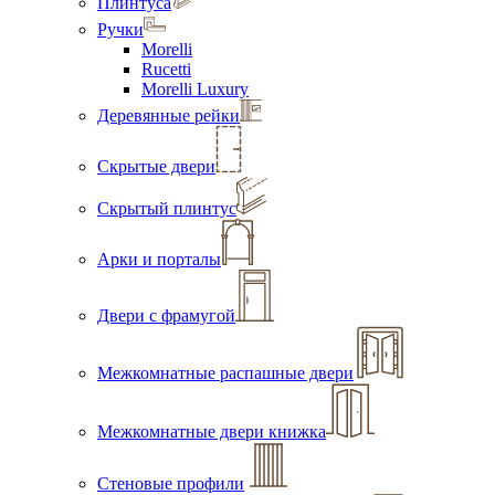
Плинтуса
Ручки
Morelli
Rucetti
Morelli Luxury
Деревянные рейки
Скрытые двери
Скрытый плинтус
Арки и порталы
Двери с фрамугой
Межкомнатные распашные двери
Межкомнатные двери книжка
Стеновые профили