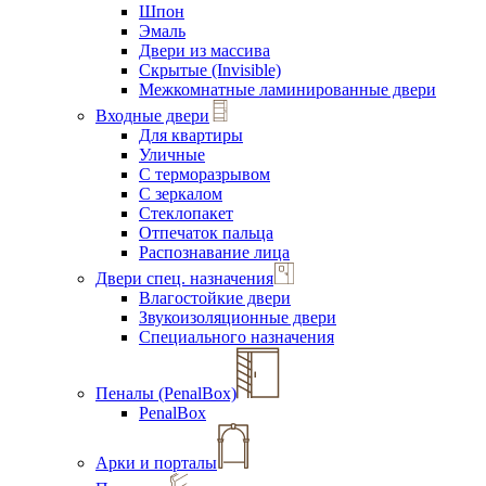
Шпон
Эмаль
Двери из массива
Скрытые (Invisible)
Межкомнатные ламинированные двери
Входные двери
Для квартиры
Уличные
С терморазрывом
С зеркалом
Стеклопакет
Отпечаток пальца
Распознавание лица
Двери спец. назначения
Влагостойкие двери
Звукоизоляционные двери
Специального назначения
Пеналы (PenalBox)
PenalBox
Арки и порталы