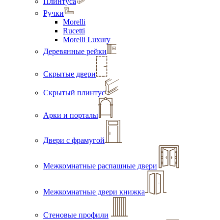
Плинтуса
Ручки
Morelli
Rucetti
Morelli Luxury
Деревянные рейки
Скрытые двери
Скрытый плинтус
Арки и порталы
Двери с фрамугой
Межкомнатные распашные двери
Межкомнатные двери книжка
Стеновые профили