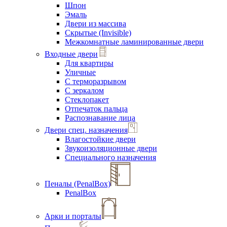
Шпон
Эмаль
Двери из массива
Скрытые (Invisible)
Межкомнатные ламинированные двери
Входные двери
Для квартиры
Уличные
С терморазрывом
С зеркалом
Стеклопакет
Отпечаток пальца
Распознавание лица
Двери спец. назначения
Влагостойкие двери
Звукоизоляционные двери
Специального назначения
Пеналы (PenalBox)
PenalBox
Арки и порталы