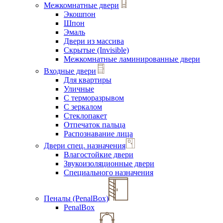
Межкомнатные двери
Экошпон
Шпон
Эмаль
Двери из массива
Скрытые (Invisible)
Межкомнатные ламинированные двери
Входные двери
Для квартиры
Уличные
С терморазрывом
С зеркалом
Стеклопакет
Отпечаток пальца
Распознавание лица
Двери спец. назначения
Влагостойкие двери
Звукоизоляционные двери
Специального назначения
Пеналы (PenalBox)
PenalBox