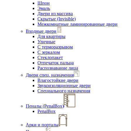
Шпон
Эмаль
Двери из массива
Скрытые (Invisible)
Межкомнатные ламинированные двери
Входные двери
Для квартиры
Уличные
С терморазрывом
С зеркалом
Стеклопакет
Отпечаток пальца
Распознавание лица
Двери спец. назначения
Влагостойкие двери
Звукоизоляционные двери
Специального назначения
Пеналы (PenalBox)
PenalBox
Арки и порталы