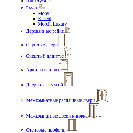
Плинтуса
Ручки
Morelli
Rucetti
Morelli Luxury
Деревянные рейки
Скрытые двери
Скрытый плинтус
Арки и порталы
Двери с фрамугой
Межкомнатные распашные двери
Межкомнатные двери книжка
Стеновые профили