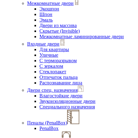
Межкомнатные двери
Экошпон
Шпон
Эмаль
Двери из массива
Скрытые (Invisible)
Межкомнатные ламинированные двери
Входные двери
Для квартиры
Уличные
С терморазрывом
С зеркалом
Стеклопакет
Отпечаток пальца
Распознавание лица
Двери спец. назначения
Влагостойкие двери
Звукоизоляционные двери
Специального назначения
Пеналы (PenalBox)
PenalBox