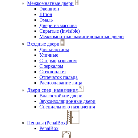
Межкомнатные двери
Экошпон
Шпон
Эмаль
Двери из массива
Скрытые (Invisible)
Межкомнатные ламинированные двери
Входные двери
Для квартиры
Уличные
С терморазрывом
С зеркалом
Стеклопакет
Отпечаток пальца
Распознавание лица
Двери спец. назначения
Влагостойкие двери
Звукоизоляционные двери
Специального назначения
Пеналы (PenalBox)
PenalBox