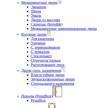
Межкомнатные двери
Экошпон
Шпон
Эмаль
Двери из массива
Скрытые (Invisible)
Межкомнатные ламинированные двери
Входные двери
Для квартиры
Уличные
С терморазрывом
С зеркалом
Стеклопакет
Отпечаток пальца
Распознавание лица
Двери спец. назначения
Влагостойкие двери
Звукоизоляционные двери
Специального назначения
Пеналы (PenalBox)
PenalBox