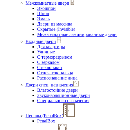
Межкомнатные двери
Экошпон
Шпон
Эмаль
Двери из массива
Скрытые (Invisible)
Межкомнатные ламинированные двери
Входные двери
Для квартиры
Уличные
С терморазрывом
С зеркалом
Стеклопакет
Отпечаток пальца
Распознавание лица
Двери спец. назначения
Влагостойкие двери
Звукоизоляционные двери
Специального назначения
Пеналы (PenalBox)
PenalBox