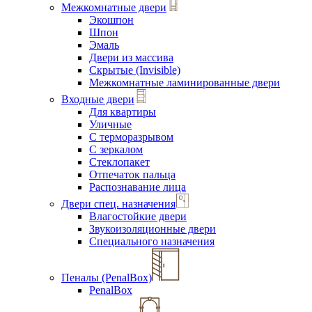
Межкомнатные двери
Экошпон
Шпон
Эмаль
Двери из массива
Скрытые (Invisible)
Межкомнатные ламинированные двери
Входные двери
Для квартиры
Уличные
С терморазрывом
С зеркалом
Стеклопакет
Отпечаток пальца
Распознавание лица
Двери спец. назначения
Влагостойкие двери
Звукоизоляционные двери
Специального назначения
Пеналы (PenalBox)
PenalBox