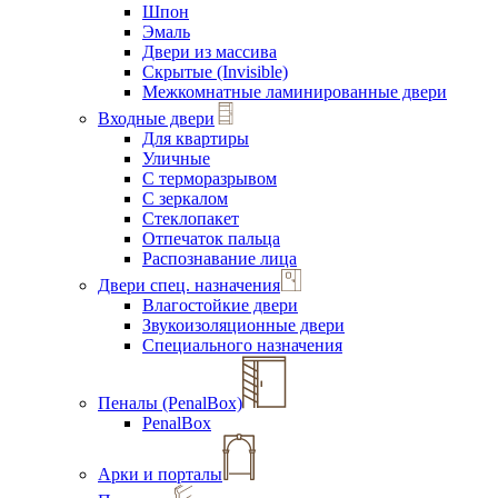
Шпон
Эмаль
Двери из массива
Скрытые (Invisible)
Межкомнатные ламинированные двери
Входные двери
Для квартиры
Уличные
С терморазрывом
С зеркалом
Стеклопакет
Отпечаток пальца
Распознавание лица
Двери спец. назначения
Влагостойкие двери
Звукоизоляционные двери
Специального назначения
Пеналы (PenalBox)
PenalBox
Арки и порталы