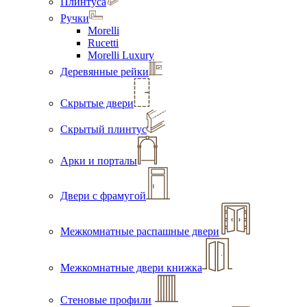
Плинтуса
Ручки
Morelli
Rucetti
Morelli Luxury
Деревянные рейки
Скрытые двери
Скрытый плинтус
Арки и порталы
Двери с фрамугой
Межкомнатные распашные двери
Межкомнатные двери книжка
Стеновые профили