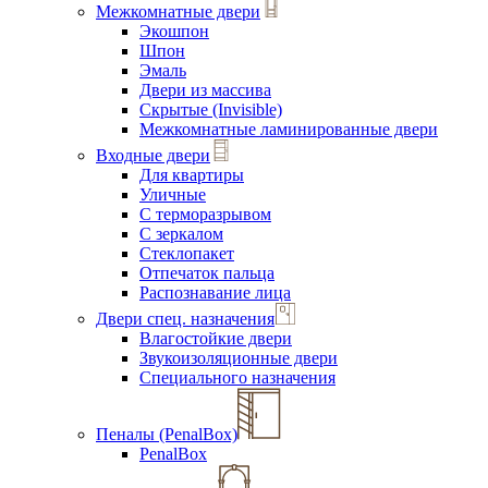
Межкомнатные двери
Экошпон
Шпон
Эмаль
Двери из массива
Скрытые (Invisible)
Межкомнатные ламинированные двери
Входные двери
Для квартиры
Уличные
С терморазрывом
С зеркалом
Стеклопакет
Отпечаток пальца
Распознавание лица
Двери спец. назначения
Влагостойкие двери
Звукоизоляционные двери
Специального назначения
Пеналы (PenalBox)
PenalBox