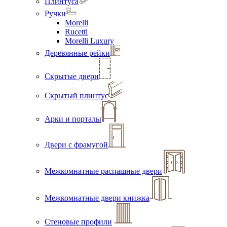
Плинтуса
Ручки
Morelli
Rucetti
Morelli Luxury
Деревянные рейки
Скрытые двери
Скрытый плинтус
Арки и порталы
Двери с фрамугой
Межкомнатные распашные двери
Межкомнатные двери книжка
Стеновые профили