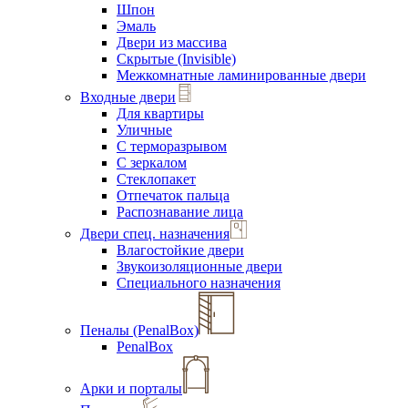
Шпон
Эмаль
Двери из массива
Скрытые (Invisible)
Межкомнатные ламинированные двери
Входные двери
Для квартиры
Уличные
С терморазрывом
С зеркалом
Стеклопакет
Отпечаток пальца
Распознавание лица
Двери спец. назначения
Влагостойкие двери
Звукоизоляционные двери
Специального назначения
Пеналы (PenalBox)
PenalBox
Арки и порталы