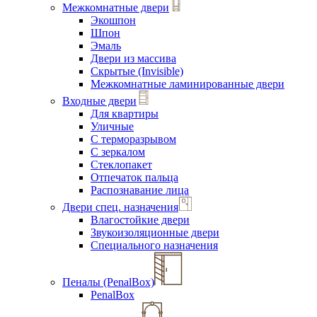
Межкомнатные двери
Экошпон
Шпон
Эмаль
Двери из массива
Скрытые (Invisible)
Межкомнатные ламинированные двери
Входные двери
Для квартиры
Уличные
С терморазрывом
С зеркалом
Стеклопакет
Отпечаток пальца
Распознавание лица
Двери спец. назначения
Влагостойкие двери
Звукоизоляционные двери
Специального назначения
Пеналы (PenalBox)
PenalBox