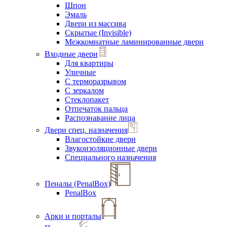
Шпон
Эмаль
Двери из массива
Скрытые (Invisible)
Межкомнатные ламинированные двери
Входные двери
Для квартиры
Уличные
С терморазрывом
С зеркалом
Стеклопакет
Отпечаток пальца
Распознавание лица
Двери спец. назначения
Влагостойкие двери
Звукоизоляционные двери
Специального назначения
Пеналы (PenalBox)
PenalBox
Арки и порталы