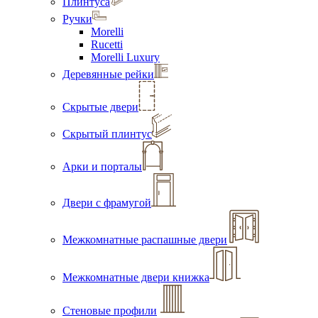
Плинтуса
Ручки
Morelli
Rucetti
Morelli Luxury
Деревянные рейки
Скрытые двери
Скрытый плинтус
Арки и порталы
Двери с фрамугой
Межкомнатные распашные двери
Межкомнатные двери книжка
Стеновые профили