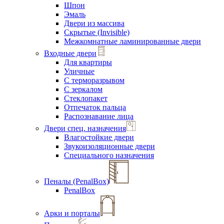
Шпон
Эмаль
Двери из массива
Скрытые (Invisible)
Межкомнатные ламинированные двери
Входные двери
Для квартиры
Уличные
С терморазрывом
С зеркалом
Стеклопакет
Отпечаток пальца
Распознавание лица
Двери спец. назначения
Влагостойкие двери
Звукоизоляционные двери
Специального назначения
Пеналы (PenalBox)
PenalBox
Арки и порталы