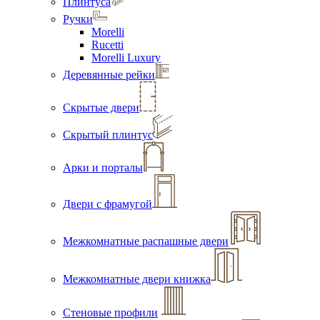
Плинтуса
Ручки
Morelli
Rucetti
Morelli Luxury
Деревянные рейки
Скрытые двери
Скрытый плинтус
Арки и порталы
Двери с фрамугой
Межкомнатные распашные двери
Межкомнатные двери книжка
Стеновые профили