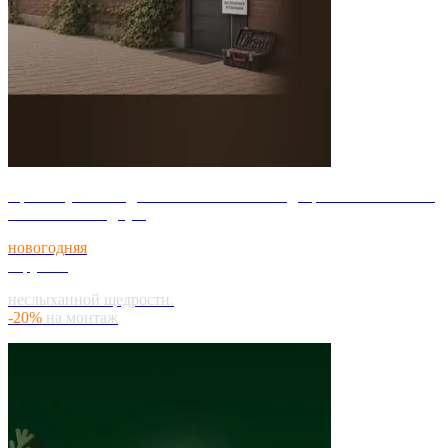
При покупке Входных и межкомнатных дверей мы бесплатно
Установим входную
новогодняя
карусель
неслыханной
щедрости.
-20%
на монтаж