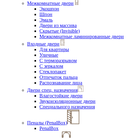
Межкомнатные двери
Экошпон
Шпон
Эмаль
Двери из массива
Скрытые (Invisible)
Межкомнатные ламинированные двери
Входные двери
Для квартиры
Уличные
С терморазрывом
С зеркалом
Стеклопакет
Отпечаток пальца
Распознавание лица
Двери спец. назначения
Влагостойкие двери
Звукоизоляционные двери
Специального назначения
Пеналы (PenalBox)
PenalBox