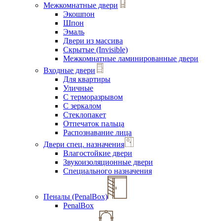
Межкомнатные двери
Экошпон
Шпон
Эмаль
Двери из массива
Скрытые (Invisible)
Межкомнатные ламинированные двери
Входные двери
Для квартиры
Уличные
С терморазрывом
С зеркалом
Стеклопакет
Отпечаток пальца
Распознавание лица
Двери спец. назначения
Влагостойкие двери
Звукоизоляционные двери
Специального назначения
Пеналы (PenalBox)
PenalBox