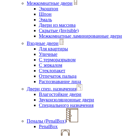
Межкомнатные двери
Экошпон
Шпон
Эмаль
Двери из массива
Скрытые (Invisible)
Межкомнатные ламинированные двери
Входные двери
Для квартиры
Уличные
С терморазрывом
С зеркалом
Стеклопакет
Отпечаток пальца
Распознавание лица
Двери спец. назначения
Влагостойкие двери
Звукоизоляционные двери
Специального назначения
Пеналы (PenalBox)
PenalBox